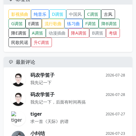
影视插曲
纯音乐
D调笛
中国风
C调笛
古风
G调笛
E调笛
流行歌曲
练习曲
F调笛
降B调笛
降E调笛
A调笛
动漫插曲
降A调笛
B调笛
考级
民歌民谣
升C调笛
最新评论
码农学笛子
2026-07-28
我先记一下
码农学笛子
2026-07-28
我先记一下，后面有时间再搞
tiger
2026-07-27
求一首《天际》的谱
小纠结
2026-07-23