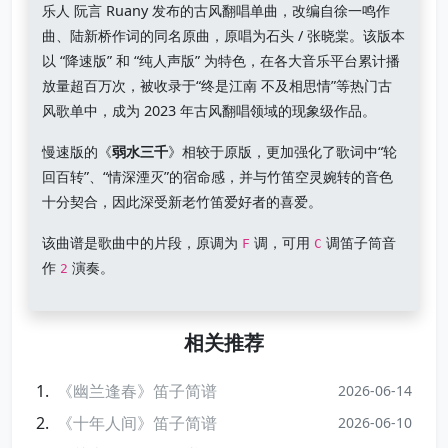
乐人 阮言 Ruany 发布的古风翻唱单曲，改编自徐一鸣作
曲、陆新桥作词的同名原曲，原唱为石头 / 张晓棠。该版本
以 “降速版” 和 “纯人声版” 为特色，在各大音乐平台累计播
放量超百万次，被收录于“终是江南 不及相思情”等热门古
风歌单中，成为 2023 年古风翻唱领域的现象级作品。
慢速版的《
弱水三千
》相较于原版，更加强化了歌词中“轮
回百转”、“情深湮灭”的宿命感，并与竹笛空灵婉转的音色
十分契合，因此深受新老竹笛爱好者的喜爱。
该曲谱是歌曲中的片段，原调为
调，可用
调笛子筒音
F
C
作
演奏。
2
相关推荐
《幽兰逢春》笛子简谱
2026-06-14
《十年人间》笛子简谱
2026-06-10