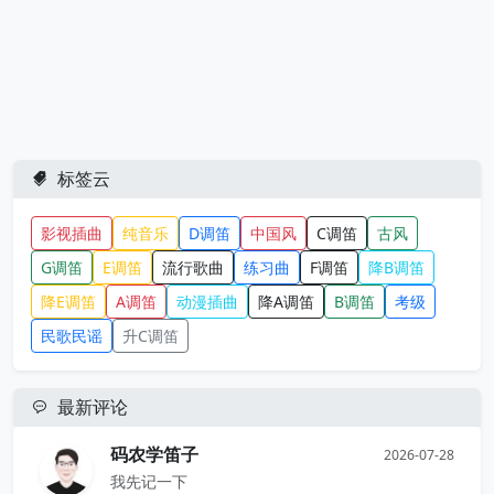
标签云
影视插曲
纯音乐
D调笛
中国风
C调笛
古风
G调笛
E调笛
流行歌曲
练习曲
F调笛
降B调笛
降E调笛
A调笛
动漫插曲
降A调笛
B调笛
考级
民歌民谣
升C调笛
最新评论
码农学笛子
2026-07-28
我先记一下