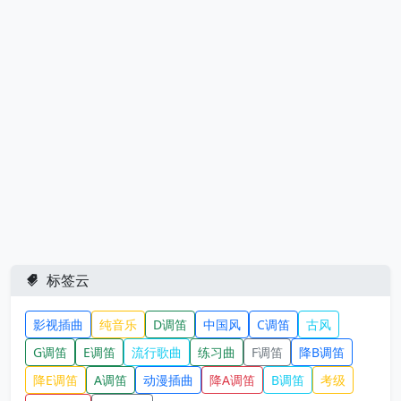
标签云
影视插曲
纯音乐
D调笛
中国风
C调笛
古风
G调笛
E调笛
流行歌曲
练习曲
F调笛
降B调笛
降E调笛
A调笛
动漫插曲
降A调笛
B调笛
考级