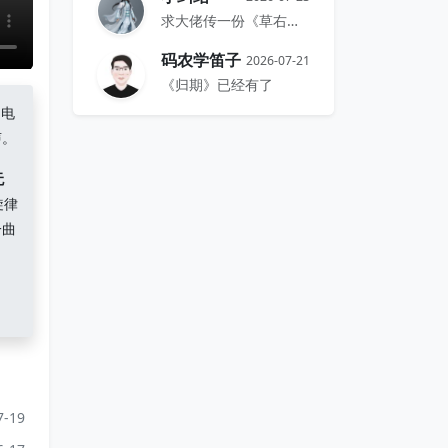
求大佬传一份《草右》的谱
码农学笛子
2026-07-21
《归期》已经有了
，电
声。
无
旋律
一曲
7-19