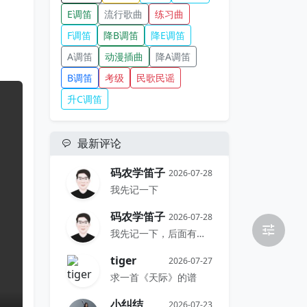
E调笛
流行歌曲
练习曲
F调笛
降B调笛
降E调笛
A调笛
动漫插曲
降A调笛
B调笛
考级
民歌民谣
升C调笛
最新评论
码农学笛子
2026-07-28
我先记一下
码农学笛子
2026-07-28
我先记一下，后面有时间再搞
tiger
2026-07-27
求一首《天际》的谱
小纠结
2026-07-23