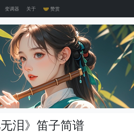
变调器
关于
🤝 赞赏
儿无泪》笛子简谱