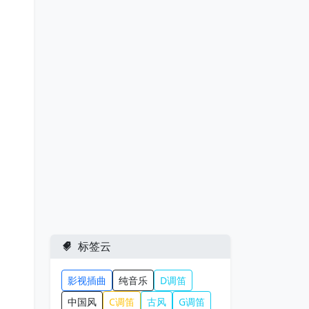
标签云
影视插曲
纯音乐
D调笛
中国风
C调笛
古风
G调笛