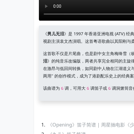
《
男儿无泪
》是 1997 年香港亚洲电视 (AT
视剧主演袁文杰演唱。这首粤语歌曲以其阳刚与柔
这首歌不仅是片尾曲，也是剧中女主角梅绛雪（
泪
》的纯音乐改编版，两者共享完全相同的主旋
在激昂与低回间转换，如同剧中人物在江湖道义与
两用" 的创作模式，成为了港剧配乐史上的经典
该曲谱为
调，可用大
调笛子或
调洞箫筒音
G
G
G
《Opening》笛子简谱 | 周星驰电影