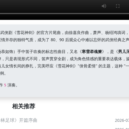
V) 经典武侠剧《雪花神剑》的官方片尾曲，由徐嘉良作曲，萧声、杨绍鸿填词
情并存的独特气质，成为了 80、90 后观众心中难以忘怀的武侠经典之
杨恭如饰）手中笛子吹奏的标志性曲目，又名《
寒雪牵魂箫
》，是《
男儿
律，只是表现形式不同，笛声贯穿全剧，成为角色情感的重要表达载体，
儿女情长间的挣扎，完美呼应《雪花神剑》"侠骨柔情" 的主题，这种 "
案例。
作
演奏。
5
相关推荐
《少林足球》开篇序曲
2026-0